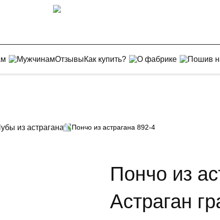
ам
Мужчинам
Отзывы
Как купить?
О фабрике
Пошив н
убы из астрагана
Пончо из астрагана 892-4
Пончо из ас
Астраган гр