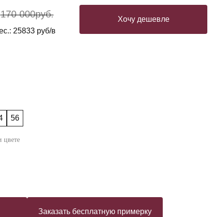
170 000
руб.
Хочу дешевле
с.: 25833 руб/в
4
56
 цвете
Заказать бесплатную примерку