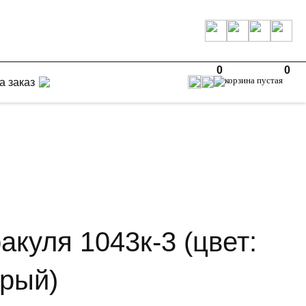
0
0
а заказ
акуля 1043к-3 (цвет:
ерый)