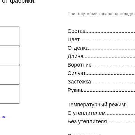
 от фабрики.
При отсутствии товара на складе
Состав
Цвет
Отделка
Длина
Воротник
Силуэт
Застёжка
Рукав
Температурный режим:
С утеплителем
е на
Без утеплителя