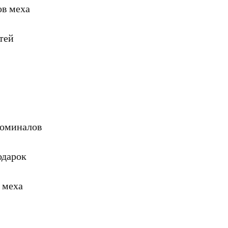
ов меха
тей
номиналов
одарок
 меха