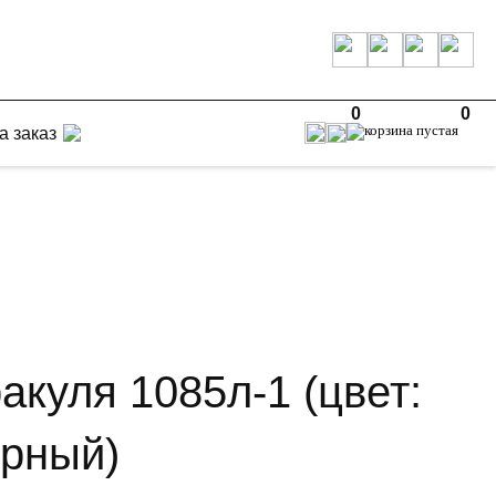
0
0
а заказ
акуля 1085л-1 (цвет:
ерный)