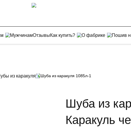
ам
Мужчинам
Отзывы
Как купить?
О фабрике
Пошив н
убы из каракуля
Шуба из каракуля 1085л-1
Шуба из кар
Каракуль ч