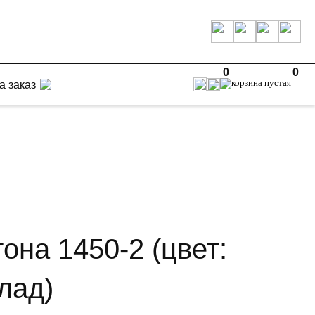
0
0
а заказ
она 1450-2 (цвет:
лад)