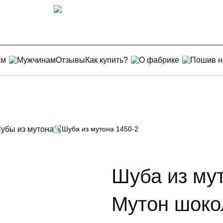
ам
Мужчинам
Отзывы
Как купить?
О фабрике
Пошив н
убы из мутона
Шуба из мутона 1450-2
Шуба из мут
Мутон шоко