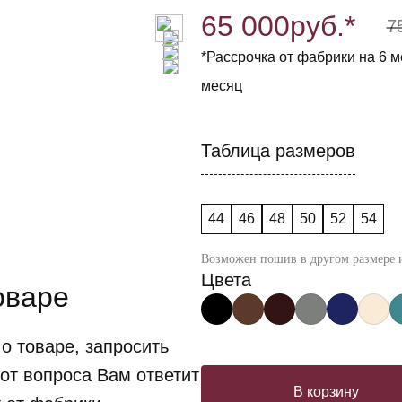
65 000
руб.*
7
*Рассрочка от фабрики на 6 ме
месяц
Таблица размеров
44
46
48
50
52
54
Возможен пошив в другом размере и
Цвета
оваре
о товаре, запросить
от вопроса Вам ответит
В корзину