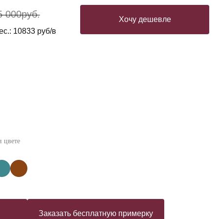
5 000
руб.
Хочу дешевле
с.: 10833 руб/в
 цвете
Заказать бесплатную примерку