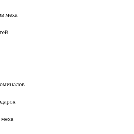
ов меха
тей
номиналов
одарок
 меха