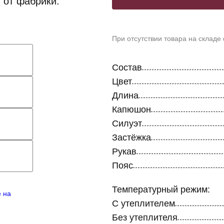
 от фабрики.
При отсутствии товара на складе
Состав
Цвет
Длина
Капюшон
Силуэт
Застёжка
Рукав
Пояс
Температурный режим:
е на
С утеплителем
Без утеплителя