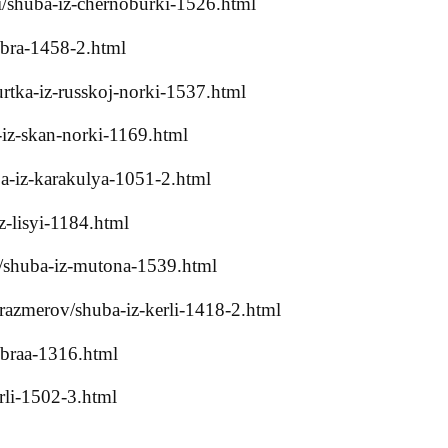
/shuba-iz-chernoburki-1526.html
obra-1458-2.html
rtka-iz-russkoj-norki-1537.html
iz-skan-norki-1169.html
a-iz-karakulya-1051-2.html
-lisyi-1184.html
/shuba-iz-mutona-1539.html
razmerov/shuba-iz-kerli-1418-2.html
obraa-1316.html
rli-1502-3.html