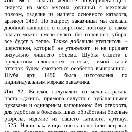
Лот №1
. Пальто женское полуприлегающего
силуэта из меха мутона (овчины) с меховым
поясом, изделие из нашего основного каталога,
артикул 1450. По запросу заказчицы мы сделали
двойной капюшон с отворотом, поэтому в таком
пальто можно смело гулять без головного убора,
все будет в тепле. Также добавили утеплитель –
шерстепон, который не утяжеляет и не придает
визуально лишнего объема. Шубка отшита в
прекрасном сливочном оттенке, зимой такой
оттенок будем смотреться особенно выигрышно.
Шуба арт. 1450 была изготовлена по
индивидуальным меркам заказчика.
Лот #2
. Женское полупальто из меха астрагана
цвета «джинс» прямого силуэта с рубашечными
рукавами и одинарным капюшоном без отворота,
для удобства в боковых швах обработаны боковые
разрезы, изделие из нашего каталога, артикул
1525. Наши заказчицы очень полюбили астраган