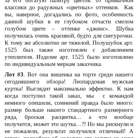
за его богатую палитру цветов: от привычной
классики до радужных «цветных» оттенков. Как
вы, наверное, догадались по фото, особенность
данной шубки в ее глубоком отчасти смелом
голубом цвете – оттенке «джинс». Шубка
получилась очень красивой, будто для снегурочки.
К тому же абсолютно не тяжелой. Полушубок арт.
1525 был также изготовлен с добавлением
утеплителя. Изделие арт. 1525 было изготовлено
по индивидуальным меркам заказчика.
Лот #3
. Вот она вишенка на торте среди нашего
сегодняшнего обзора! Леопардовая мужская
куртка! Выглядит максимально эффектно. К нам
когда поступил такой заказ, мы с командой
немного опешили, сомнений правда было много:
размер больше нашего стандартного размерного
ряда, броская расцветка… а что вообще
получится, может это шутка…?! Но мы рискнули и
не пожалели, результат получился отличный! А