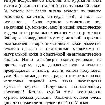
теперь подробнее об изделии: это куртка из меха
мутона (овчины) с отделкой из натуральной кожи.
За основу мы взяли лекало модели из нашего
основного каталога, артикул 1558, а вот все
остальное…. было сделано эксклюзивно под
заказчика! Ну, конечно, мех (в нашей классической
модели это куртка выполнена из меха стриженого
бобра) - леопардовый мутон; меховой воротник
был заменен на воротник стойка из кожи, далее низ
рукавов сделали с притачными манжетами из
натуральной кожи и с застежкой на автоматические
кнопки. Наши дизайнеры сконструировали не
просто куртку, одно движение руки и изделие
превращается в жилет, два в одном получается
уже. Наша команда очень рада, что теперь в нашей
копилочке изделий есть такая леопардовая
мужская куртка. Получилось по-настоящему
креативно! Кстати, судьба этой леопардовой
куртки, весьма успешна! Заказчик остался очень
доволен и уже где-то гуляет в ней по Москве.