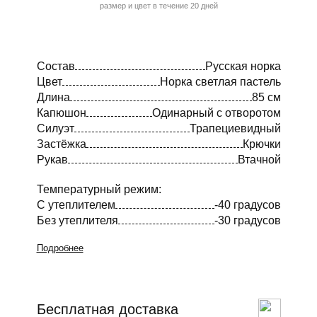
размер и цвет в течение 20 дней
Состав
Русская норка
Цвет
Норка светлая пастель
Длина
85 см
Капюшон
Одинарный с отворотом
Силуэт
Трапециевидный
Застёжка
Крючки
Рукав
Втачной
Температурный режим:
С утеплителем
-40 градусов
Без утеплителя
-30 градусов
Подробнее
Бесплатная доставка