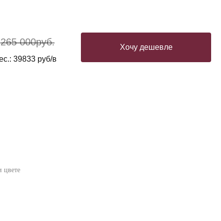
265 000
руб.
Хочу дешевле
с.: 39833 руб/в
 цвете