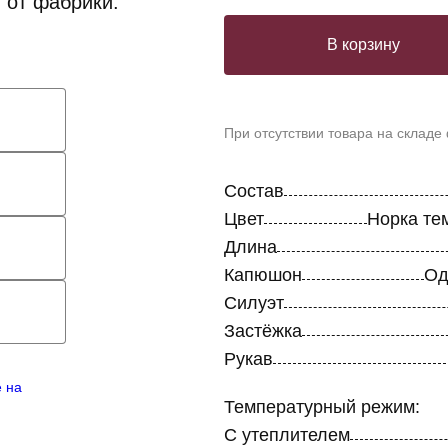
 от фабрики.
В корзину
При отсутствии товара на складе
Состав
Цвет
Норка те
Длина
Капюшон
Од
Силуэт
Застёжка
Рукав
е на
Температурный режим:
С утеплителем