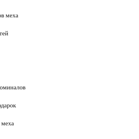
ов меха
тей
номиналов
одарок
 меха