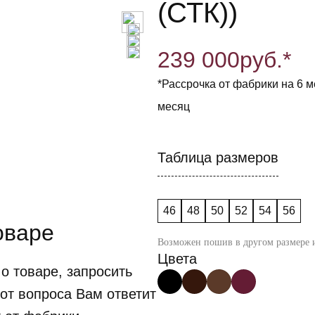
(СТК))
239 000
руб.*
*Рассрочка от фабрики на 6 ме
месяц
Таблица размеров
46
48
50
52
54
56
оваре
Возможен пошив в другом размере и
Цвета
о товаре, запросить
от вопроса Вам ответит