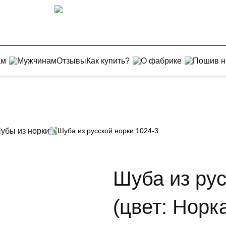
ам
Мужчинам
Отзывы
Как купить?
О фабрике
Пошив н
убы из норки
Шуба из русской норки 1024-3
Шуба из рус
(цвет: Норк