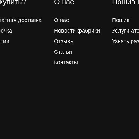
 купить?
О нас
Пошив 
латная доставка
О нас
Пошив
рочка
Новости фабрики
Услуги ат
нтии
Отзывы
Узнать ра
Статьи
Контакты