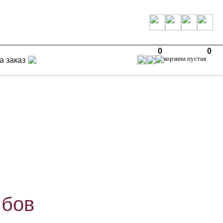
0
0
а заказ
мбов