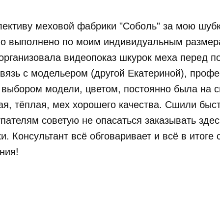
лективу меховой фабрики "Соболь" за мою шубку
ло выполнено по моим индивидуальным размера
организовала видеопоказ шкурок меха перед по
связь с модельером (другой Екатериной), проф
 выбором модели, цветом, постоянно была на с
ая, тёплая, мех хорошего качества. Сшили быст
пателям советую не опасаться заказывать здес
и. Консультант всё обговаривает и всё в итоге 
ания!